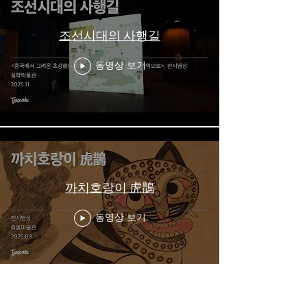
조선시대의 사행길
동영상 보기
까치호랑이 虎鵲
동영상 보기